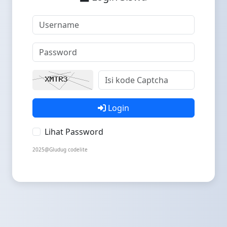
Login
Lihat Password
2025@Gludug codelite